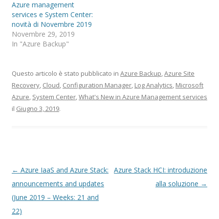
Azure management
services e System Center:
novità di Novembre 2019
Novembre 29, 2019
In "Azure Backup"
Questo articolo è stato pubblicato in
Azure Backup
,
Azure Site
Recovery
,
Cloud
,
Configuration Manager
,
Log Analytics
,
Microsoft
Azure
,
System Center
,
What's New in Azure Management services
il
Giugno 3, 2019
.
Navigazione
←
Azure IaaS and Azure Stack:
Azure Stack HCI: introduzione
articolo
announcements and updates
alla soluzione
→
(June 2019 – Weeks: 21 and
22)