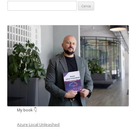
Ricerca
per:
My book 👇
Azure Local Unleashed