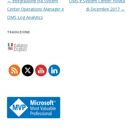
Navigazione
←
Integrazione tra System
OMS e System Center: novità
articolo
Center Operations Manager e
di Dicembre 2017
→
OMS Log Analytics
TRADUZIONE
Italiano
English