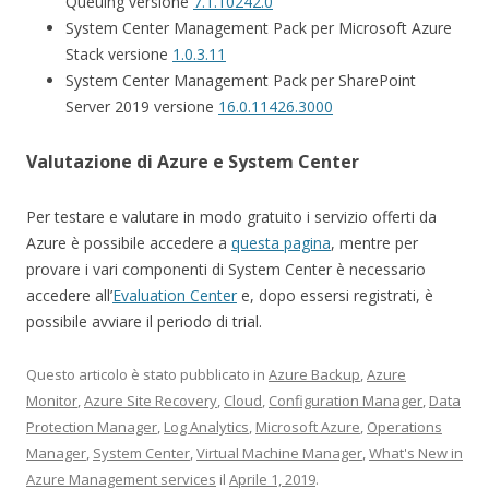
Queuing versione
7.1.10242.0
System Center Management Pack per Microsoft Azure
Stack versione
1.0.3.11
System Center Management Pack per SharePoint
Server 2019 versione
16.0.11426.3000
Valutazione di Azure e System Center
Per testare e valutare in modo gratuito i servizio offerti da
Azure è possibile accedere a
questa pagina
, mentre per
provare i vari componenti di System Center è necessario
accedere all’
Evaluation Center
e, dopo essersi registrati, è
possibile avviare il periodo di trial.
Questo articolo è stato pubblicato in
Azure Backup
,
Azure
Monitor
,
Azure Site Recovery
,
Cloud
,
Configuration Manager
,
Data
Protection Manager
,
Log Analytics
,
Microsoft Azure
,
Operations
Manager
,
System Center
,
Virtual Machine Manager
,
What's New in
Azure Management services
il
Aprile 1, 2019
.