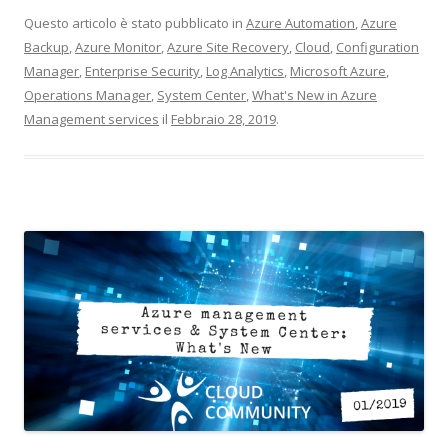
Questo articolo è stato pubblicato in
Azure Automation
,
Azure
Backup
,
Azure Monitor
,
Azure Site Recovery
,
Cloud
,
Configuration
Manager
,
Enterprise Security
,
Log Analytics
,
Microsoft Azure
,
Operations Manager
,
System Center
,
What's New in Azure
Management services
il
Febbraio 28, 2019
.