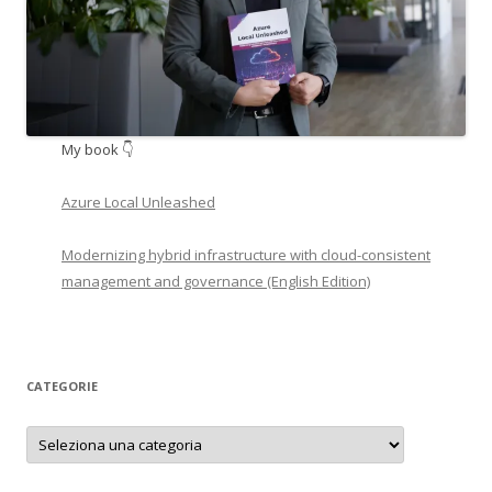
My book 👇
Azure Local Unleashed
Modernizing hybrid infrastructure with cloud-consistent
management and governance (English Edition)
CATEGORIE
Categorie