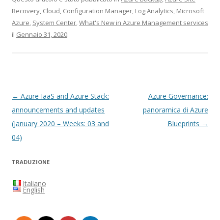
Recovery
,
Cloud
,
Configuration Manager
,
Log Analytics
,
Microsoft
Azure
,
System Center
,
What's New in Azure Management services
il
Gennaio 31, 2020
.
Navigazione
←
Azure IaaS and Azure Stack:
Azure Governance:
articolo
announcements and updates
panoramica di Azure
(January 2020 – Weeks: 03 and
Blueprints
→
04)
TRADUZIONE
Italiano
English