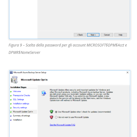
Figura 9 – Scelta della password per gli account MICROSOFT$DPM$Acct e
DPMR$NomeServer