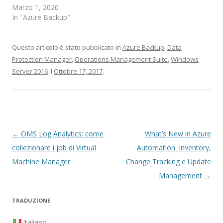
Marzo 1, 2020
In "Azure Backup"
Questo articolo è stato pubblicato in
Azure Backup
,
Data
Protection Manager
,
Operations Management Suite
,
Windows
Server 2016
il
Ottobre 17, 2017
.
Navigazione
←
OMS Log Analytics: come
What’s New in Azure
articolo
collezionare i job di Virtual
Automation: Inventory,
Machine Manager
Change Tracking e Update
Management
→
TRADUZIONE
Italiano