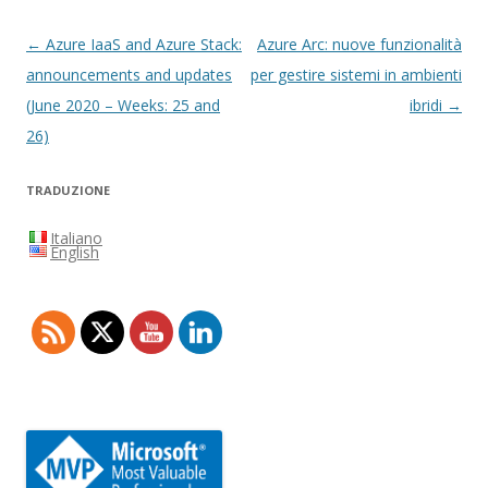
Navigazione
←
Azure IaaS and Azure Stack:
Azure Arc: nuove funzionalità
articolo
announcements and updates
per gestire sistemi in ambienti
(June 2020 – Weeks: 25 and
ibridi
→
26)
TRADUZIONE
Italiano
English