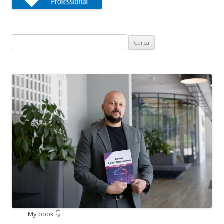
Ricerca
per:
My book 👇