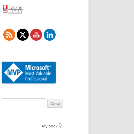
Italiano
English
Ricerca
per:
My book 👇