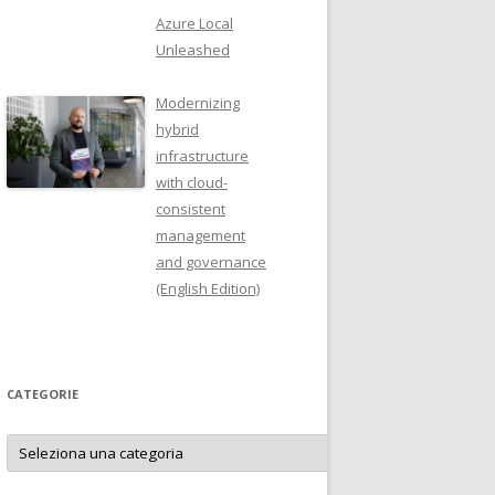
Azure Local
Unleashed
Modernizing
hybrid
infrastructure
with cloud-
consistent
management
and governance
(English Edition)
CATEGORIE
Categorie