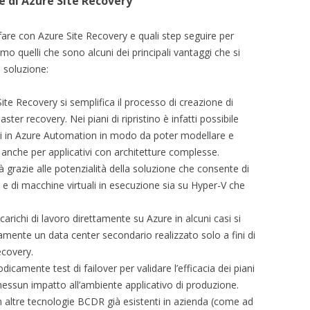
e di Azure Site Recovery
are con Azure Site Recovery e quali step seguire per
mo quelli che sono alcuni dei principali vantaggi che si
 soluzione:
Site Recovery si semplifica il processo di creazione di
aster recovery. Nei piani di ripristino è infatti possibile
ti in Azure Automation in modo da poter modellare e
anche per applicativi con architetture complesse.
tà grazie alle potenzialità della soluzione che consente di
ci e di macchine virtuali in esecuzione sia su Hyper-V che
i carichi di lavoro direttamente su Azure in alcuni casi si
amente un data center secondario realizzato solo a fini di
ecovery.
odicamente test di failover per validare l’efficacia dei piani
 nessun impatto all’ambiente applicativo di produzione.
n altre tecnologie BCDR già esistenti in azienda (come ad