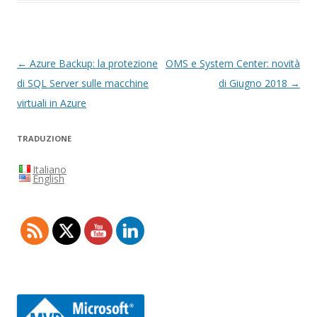
Navigazione
←
Azure Backup: la protezione
OMS e System Center: novità
articolo
di SQL Server sulle macchine
di Giugno 2018
→
virtuali in Azure
TRADUZIONE
Italiano
English