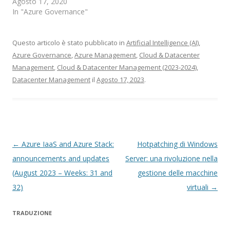
Agosto 17, 2020
In "Azure Governance"
Questo articolo è stato pubblicato in
Artificial Intelligence (AI)
,
Azure Governance
,
Azure Management
,
Cloud & Datacenter
Management
,
Cloud & Datacenter Management (2023-2024)
,
Datacenter Management
il
Agosto 17, 2023
.
Navigazione
←
Azure IaaS and Azure Stack:
Hotpatching di Windows
articolo
announcements and updates
Server: una rivoluzione nella
(August 2023 – Weeks: 31 and
gestione delle macchine
32)
virtuali
→
TRADUZIONE