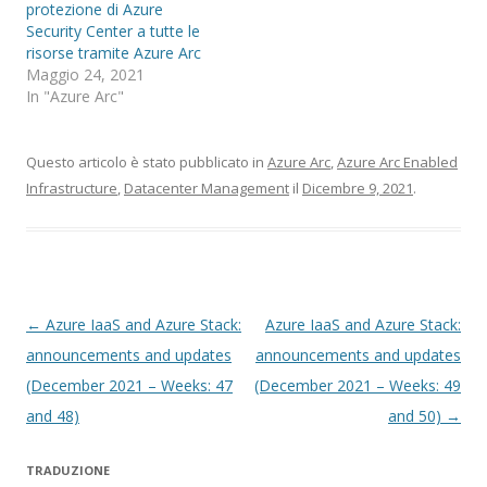
protezione di Azure
Security Center a tutte le
risorse tramite Azure Arc
Maggio 24, 2021
In "Azure Arc"
Questo articolo è stato pubblicato in
Azure Arc
,
Azure Arc Enabled
Infrastructure
,
Datacenter Management
il
Dicembre 9, 2021
.
Navigazione
←
Azure IaaS and Azure Stack:
Azure IaaS and Azure Stack:
articolo
announcements and updates
announcements and updates
(December 2021 – Weeks: 47
(December 2021 – Weeks: 49
and 48)
and 50)
→
TRADUZIONE